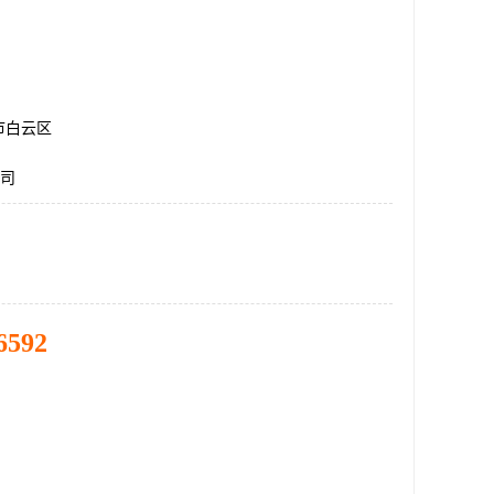
市白云区
公司
6592