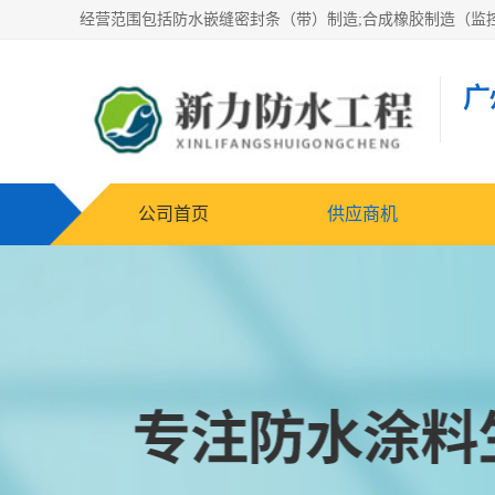
广
公司首页
供应商机