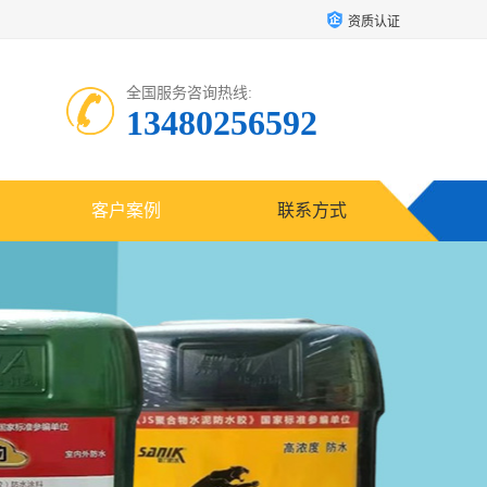
资质认证
全国服务咨询热线:
13480256592
客户案例
联系方式