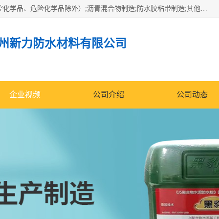
经营范围包括防水嵌缝密封条（带）制造;合成橡胶制造（监控化学品、危险化学品除外）;沥青混合物制造;防水胶粘带制造;其他合成材料制造（监控化学品、危险化学品除外）;涂料制造（监控化学品、危险化学品除外）;建筑结构防水补漏;防水建筑材料制造;粘合剂制造（监控化学品、危险化学品除外）;涂料零售;广州新力防水材料有限公司具有1处分支机构。
州新力防水材料有限公司
企业视频
公司介绍
公司动态