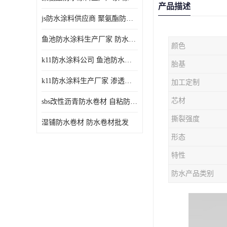
产品描述
js防水涂料供应商 聚氨酯防水涂料
鱼池防水涂料生产厂家 防水涂料
颜色
k11防水涂料公司 鱼池防水涂料
胎基
k11防水涂料生产厂家 渗透结晶防水涂料
加工定制
芯材
sbs改性沥青防水卷材 自粘防水卷材厂家
撕裂强度
湿铺防水卷材 防水卷材批发
形态
特性
防水产品类别