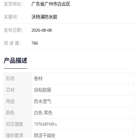
发货地址：
广东省广州市白云区
关键词：
沃特浦防水胶
发布日期：
2026-08-08
阅 读 量：
766
产品描述
形态
卷材
芯材
自粘胶膜
用途
防水透气
颜色
白色 黑色
抗压强度
78％MPMPa
储存要求
阴凉干燥处