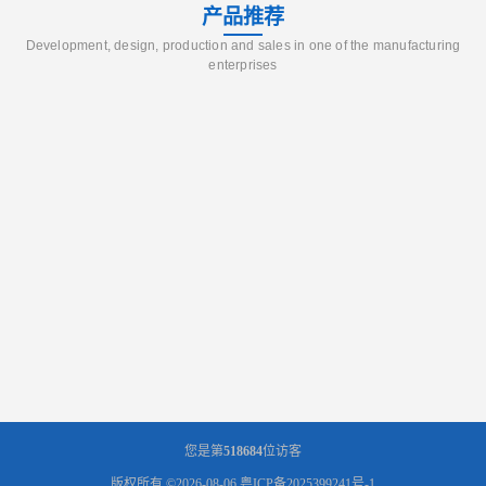
产品推荐
Development, design, production and sales in one of the manufacturing
enterprises
您是第
518684
位访客
版权所有 ©2026-08-06
粤ICP备2025399241号-1