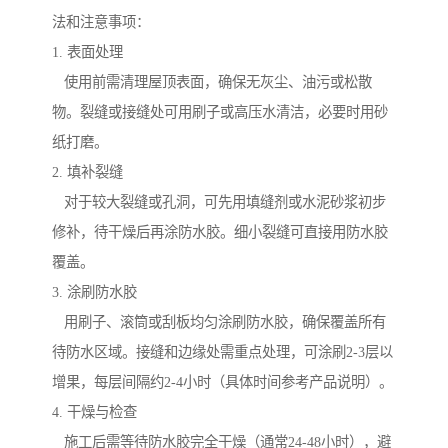
法和注意事项：
1. 表面处理
使用前需清理屋顶表面，确保无灰尘、油污或松散
物。裂缝或接缝处可用刷子或高压水清洁，必要时用砂
纸打磨。
2. 填补裂缝
对于较大裂缝或孔洞，可先用填缝剂或水泥砂浆初步
修补，待干燥后再涂防水胶。细小裂缝可直接用防水胶
覆盖。
3. 涂刷防水胶
用刷子、滚筒或刮板均匀涂刷防水胶，确保覆盖所有
待防水区域。接缝和边缘处需重点处理，可涂刷2-3层以
增果，每层间隔约2-4小时（具体时间参考产品说明）。
4. 干燥与检查
施工后需等待防水胶完全干燥（通常24-48小时），避