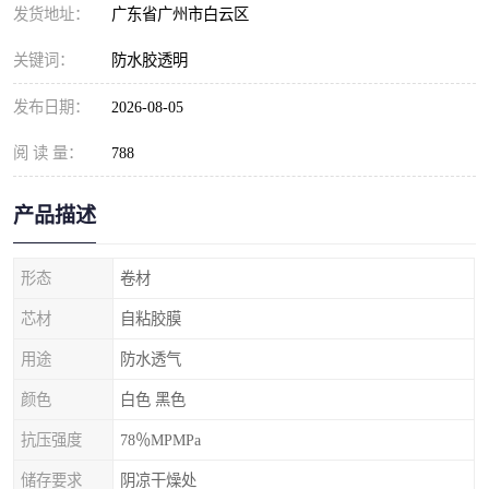
发货地址：
广东省广州市白云区
关键词：
防水胶透明
发布日期：
2026-08-05
阅 读 量：
788
产品描述
形态
卷材
芯材
自粘胶膜
用途
防水透气
颜色
白色 黑色
抗压强度
78％MPMPa
储存要求
阴凉干燥处