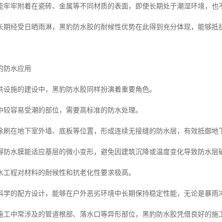
能牢牢附着在瓷砖、金属等不同材质的表面，即使长期处于潮湿环境，也
长期经受日晒雨淋，黑豹防水胶的耐候性优势在此得到充分体现，能够抵
的防水应用
共设施的建设中，黑豹防水胶同样扮演着重要角色。
中较容易受潮的部位，需要高标准的防水处理。
涂刷在地下室外墙、底板等位置，形成连续无接缝的防水层，有效抵御地
得防水膜能适应基层的微小变形，避免因建筑沉降或温度变化导致防水层
水工程对材料的耐候性和抗老化性要求极高。
科学的配方设计，能够在户外恶劣环境中长期保持稳定性能，无论是暴雨
施工中常涉及的管道根部、落水口等异形部位，黑豹防水胶凭借良好的施