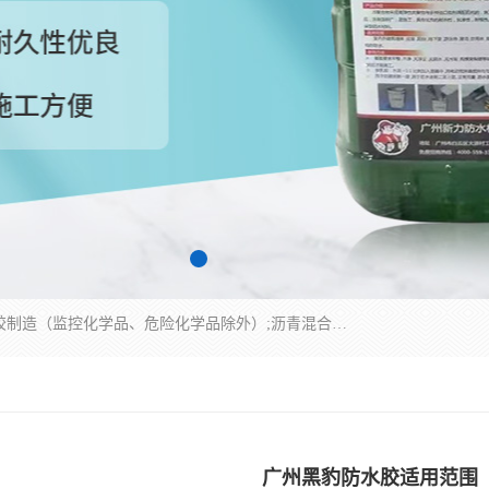
经营范围包括防水嵌缝密封条（带）制造;合成橡胶制造（监控化学品、危险化学品除外）;沥青混合物制造;防水胶粘带制造;其他合成材料制造（监控化学品、危险化学品除外）;涂料制造（监控化学品、危险化学品除外）;建筑结构防水补漏;防水建筑材料制造;粘合剂制造（监控化学品、危险化学品除外）;涂料零售;广州新力防水材料有限公司具有1处分支机构。
广州黑豹防水胶适用范围