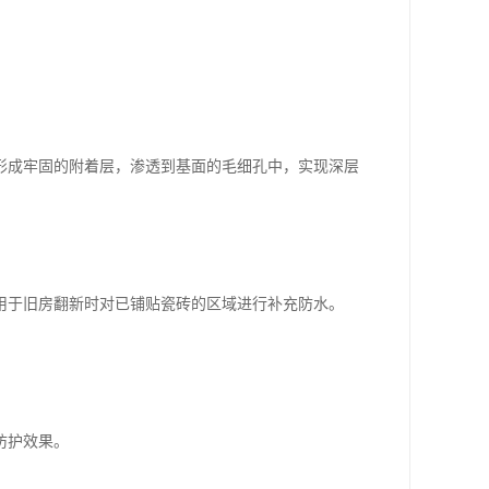
形成牢固的附着层，渗透到基面的毛细孔中，实现深层
用于旧房翻新时对已铺贴瓷砖的区域进行补充防水。
防护效果。