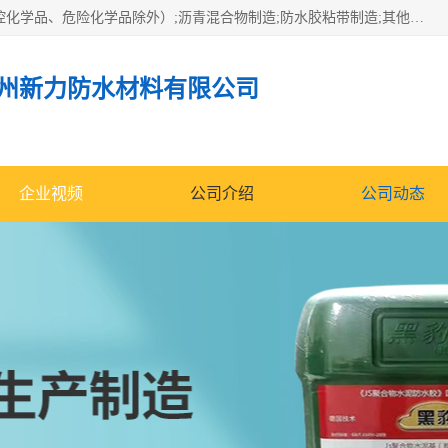
经营范围包括防水嵌缝密封条（带）制造;合成橡胶制造（监控化学品、危险化学品除外）;沥青混合物制造;防水胶粘带制造;其他合成材料制造（监控化学品、危险化学品除外）;涂料制造（监控化学品、危险化学品除外）;建筑结构防水补漏;防水建筑材料制造;粘合剂制造（监控化学品、危险化学品除外）;涂料零售;广州新力防水材料有限公司具有1处分支机构。
州新力防水材料有限公司
企业视频
公司介绍
公司动态