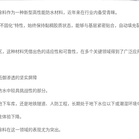
涂料作为一种新型高性能防水材料，近年来在行业内备受青睐。
永不固化”特性，始终保持黏稠胶质状态，能够与基层紧密贴合，自动填充
区，这种材料凭借出色的适应性和可靠性，在多个关键领域得到了广泛应
抵御渗透的坚实屏障
防水中较具挑战性的部分。
地下车库，还是地铁隧道、人防工程，长期处于地下水位以下或潮湿环境
住体验下降。
涂料在这一领域的表现尤为突出。