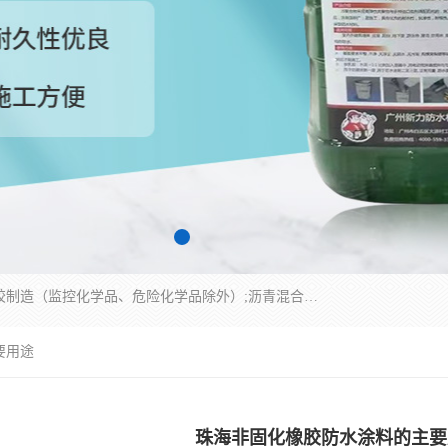
经营范围包括防水嵌缝密封条（带）制造;合成橡胶制造（监控化学品、危险化学品除外）;沥青混合物制造;防水胶粘带制造;其他合成材料制造（监控化学品、危险化学品除外）;涂料制造（监控化学品、危险化学品除外）;建筑结构防水补漏;防水建筑材料制造;粘合剂制造（监控化学品、危险化学品除外）;涂料零售;广州新力防水材料有限公司具有1处分支机构。
要用途
珠海非固化橡胶防水涂料的主要