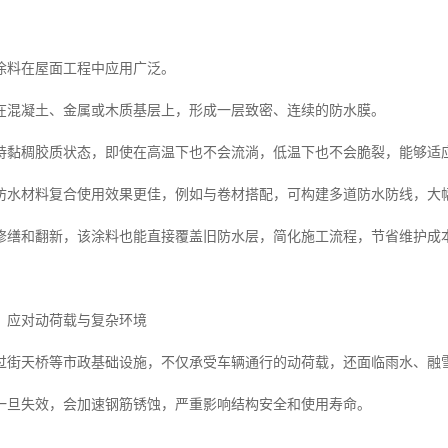
涂料在屋面工程中应用广泛。
在混凝土、金属或木质基层上，形成一层致密、连续的防水膜。
持黏稠胶质状态，即使在高温下也不会流淌，低温下也不会脆裂，能够适
防水材料复合使用效果更佳，例如与卷材搭配，可构建多道防水防线，大
修缮和翻新，该涂料也能直接覆盖旧防水层，简化施工流程，节省维护成
：应对动荷载与复杂环境
过街天桥等市政基础设施，不仅承受车辆通行的动荷载，还面临雨水、融
一旦失效，会加速钢筋锈蚀，严重影响结构安全和使用寿命。